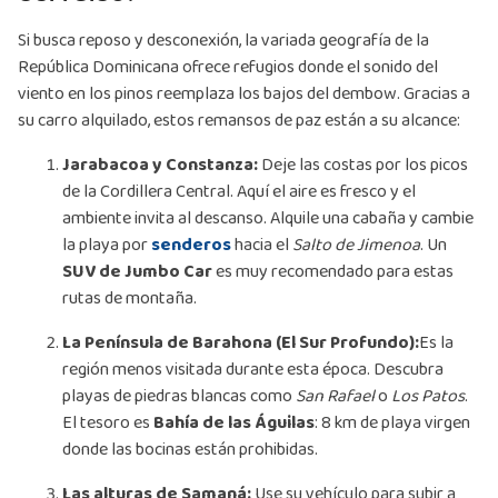
Si busca reposo y desconexión, la variada geografía de la
República Dominicana ofrece refugios donde el sonido del
viento en los pinos reemplaza los bajos del dembow. Gracias a
su carro alquilado, estos remansos de paz están a su alcance:
Jarabacoa y Constanza:
Deje las costas por los picos
de la Cordillera Central. Aquí el aire es fresco y el
ambiente invita al descanso. Alquile una cabaña y cambie
la playa por
senderos
hacia el
Salto de Jimenoa
. Un
SUV de Jumbo Car
es muy recomendado para estas
rutas de montaña.
La Península de Barahona (El Sur Profundo):
Es la
región menos visitada durante esta época. Descubra
playas de piedras blancas como
San Rafael
o
Los Patos
.
El tesoro es
Bahía de las Águilas
: 8 km de playa virgen
donde las bocinas están prohibidas.
Las alturas de Samaná:
Use su vehículo para subir a