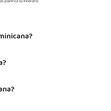
s planifica su itinerario.
ominicana?
a?
cana?