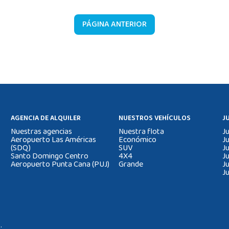
PÁGINA ANTERIOR
AGENCIA DE ALQUILER
NUESTROS VEHÍCULOS
J
Nuestras agencias
Nuestra flota
J
Aeropuerto Las Américas
Económico
J
(SDQ)
SUV
J
Santo Domingo Centro
4X4
J
Aeropuerto Punta Cana (PUJ)
Grande
J
J
.