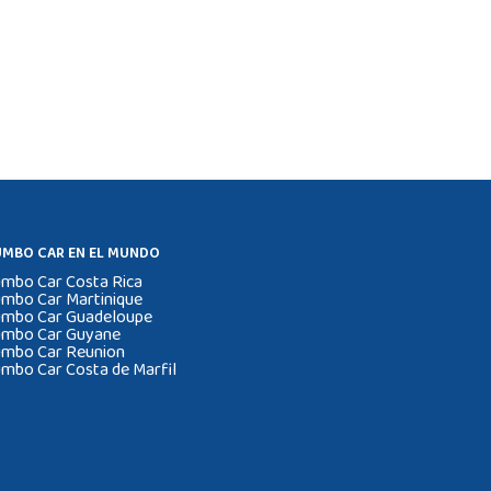
UMBO CAR EN EL MUNDO
umbo Car Costa Rica
umbo Car Martinique
umbo Car Guadeloupe
umbo Car Guyane
umbo Car Reunion
umbo Car Costa de Marfil